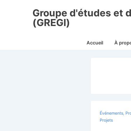
↓
Groupe d'études et 
passer
au
(GREGI)
contenu
principal
Main
Accueil
À prop
Navigation
Événements
,
Pro
Projets