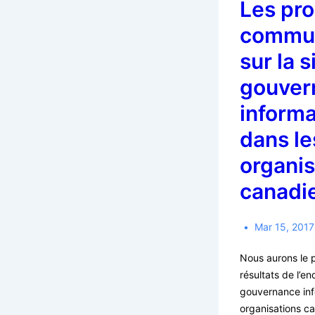
Les pr
commun
sur la s
gouver
informa
dans le
organis
canadi
Mar 15, 2017
Nous aurons le p
résultats de l’en
gouvernance inf
organisations c