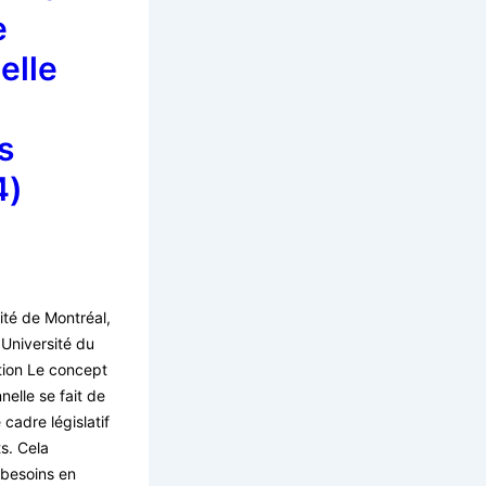
e
elle
s
4)
té de Montréal,
niversité du
tion Le concept
elle se fait de
 cadre législatif
s. Cela
 besoins en