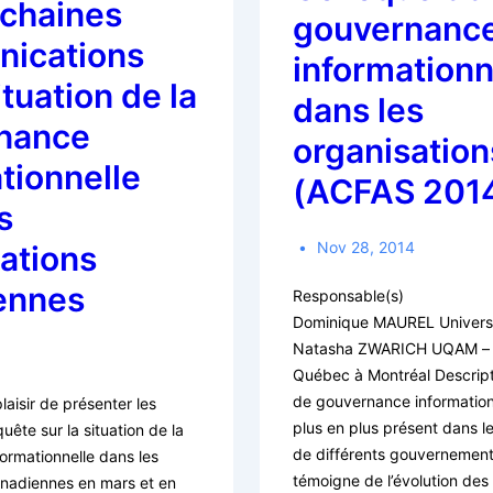
ochaines
gouvernanc
ications
informationn
ituation de la
dans les
nance
organisation
tionnelle
(ACFAS 201
s
Nov 28, 2014
ations
ennes
Responsable(s)
Dominique MAUREL Universi
Natasha ZWARICH UQAM – U
Québec à Montréal Descrip
de gouvernance informationn
laisir de présenter les
plus en plus présent dans le
quête sur la situation de la
de différents gouvernement
ormationnelle dans les
témoigne de l’évolution des
anadiennes en mars et en